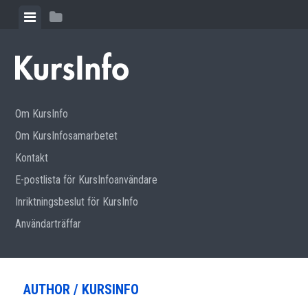
Skip to content
View menu
View sidebar
Om KursInfo
Om KursInfosamarbetet
Kontakt
E-postlista för KursInfoanvändare
Inriktningsbeslut för KursInfo
Användarträffar
AUTHOR /
KURSINFO